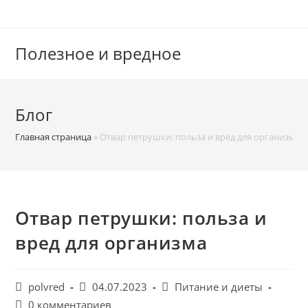
Перейти
к
содержимому
Полезное и вредное
Блог
Главная страница
»
Отвар петрушки: польза и вред для организма
Отвар петрушки: польза и
вред для организма
Автор
Запись
Рубрика
polvred
04.07.2023
Питание и диеты
записи:
опубликована:
записи:
Комментарии
0 комментариев