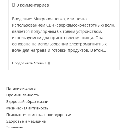
записи:
Комментарии
0 комментариев
к
записи:
Введение: Микроволновка, или печь с
использованием СВЧ (сверхвысокочастотных) волн,
является популярным бытовым устройством,
используемым для приготовления пищи. Она
основана на использовании электромагнитных
волн для нагрева и готовки продуктов. В этой…
Микроволновка:
Продолжить Чтение
Польза
И
Вред
Для
Организма
Питание и диеты
Промышленность
Здоровый образ жизни
Физическая активность
Психология и ментальное здоровье
Здоровье и медицина
Экология