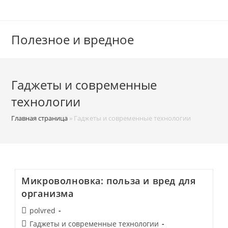
Перейти
к
содержимому
Полезное и вредное
Гаджеты и современные
технологии
Главная страница
»
Гаджеты и современные технологии
Микроволновка: польза и вред для
организма
Автор
polvred
записи:
Рубрика
Гаджеты и современные технологии