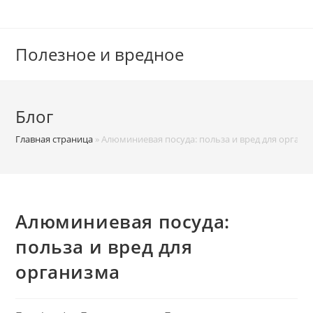
Перейти
к
содержимому
Полезное и вредное
Блог
Главная страница
»
Алюминиевая посуда: польза и вред для органи
Алюминиевая посуда:
польза и вред для
организма