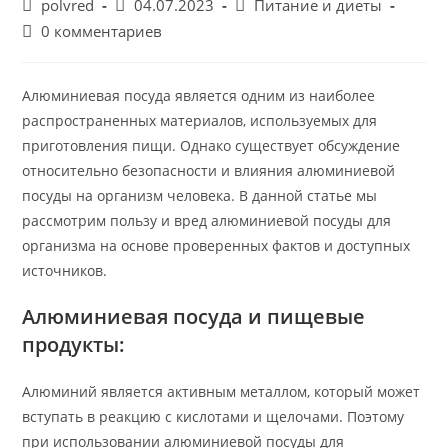
Автор
Запись
Рубрика
polvred
04.07.2023
Питание и диеты
записи:
опубликована:
записи:
Комментарии
0 комментариев
к
записи:
Алюминиевая посуда является одним из наиболее
распространенных материалов, используемых для
приготовления пищи. Однако существует обсуждение
относительно безопасности и влияния алюминиевой
посуды на организм человека. В данной статье мы
рассмотрим пользу и вред алюминиевой посуды для
организма на основе проверенных фактов и доступных
источников.
Алюминиевая посуда и пищевые
продукты:
Алюминий является активным металлом, который может
вступать в реакцию с кислотами и щелочами. Поэтому
при использовании алюминиевой посуды для